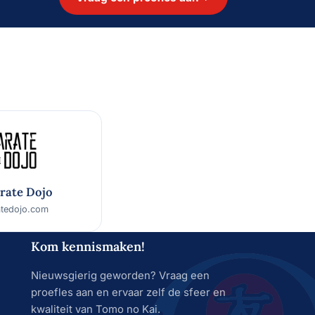
rate Dojo
atedojo.com
Kom kennismaken!
Nieuwsgierig geworden? Vraag een
proefles aan en ervaar zelf de sfeer en
kwaliteit van Tomo no Kai.