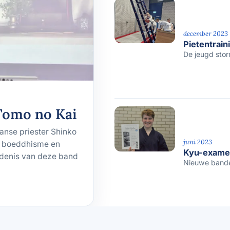
december 2023
Pietentrain
De jeugd stor
Tomo no Kai
anse priester Shinko
juni 2023
en boeddhisme en
Kyu-exame
edenis van deze band
Nieuwe banden