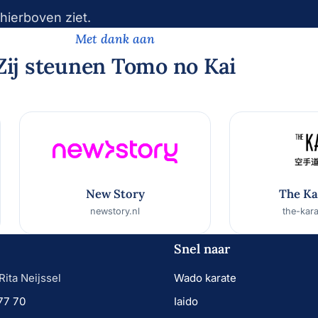
hierboven ziet.
Met dank aan
Zij steunen Tomo no Kai
New Story
The Ka
newstory.nl
the-kar
Snel naar
Rita Neijssel
Wado karate
77 70
Iaido