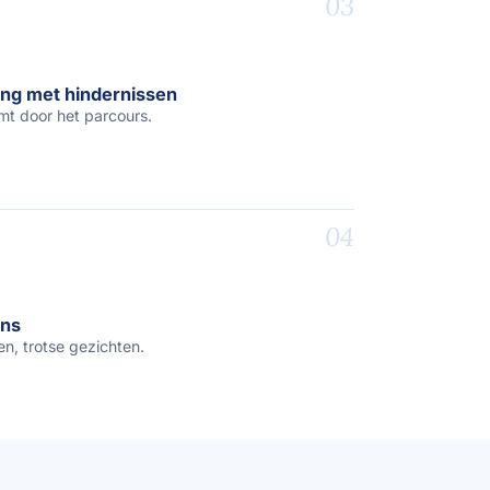
03
ing met hindernissen
mt door het parcours.
04
ns
, trotse gezichten.