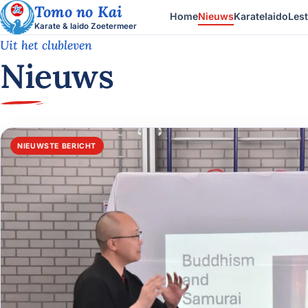
Tomo no Kai
Home
Nieuws
Karate
Iaido
Lest
Karate & Iaido Zoetermeer
Uit het clubleven
Nieuws
NIEUWSTE BERICHT