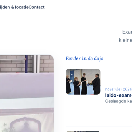
ijden & locatie
Contact
Exa
klein
Eerder in de dojo
november 2024
Iaido-exa
Geslaagde ka