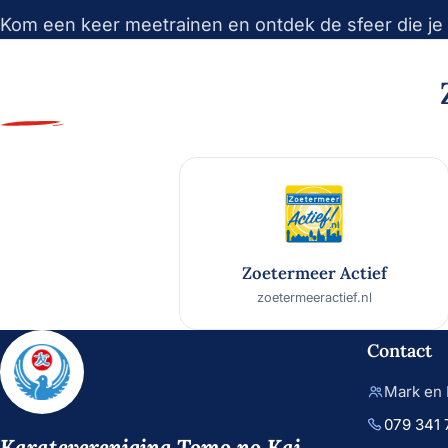
Kom een keer meetrainen en ontdek de sfeer die je 
Zoetermeer Actief
zoetermeeractief.nl
Contact
Mark en 
079 341 
Karatevereniging
Tomo no Kai