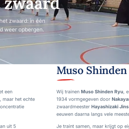
t zwaard
 het zwaard: in één
rd weer opbergen.
Muso Shinden
et een
Wij trainen
Muso Shinden Ryu
, 
, maar het echte
1934 vormgegeven door
Nakaya
concentratie
zwaardmeester
Hayashizaki Jin
eeuwen daarna langs vele meester
an uit 5
Je traint samen, maar krijgt op ei