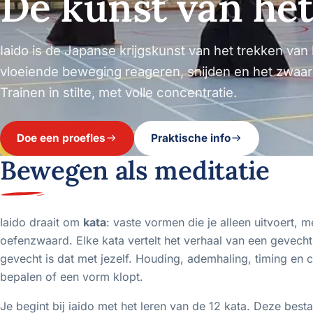
De kunst van he
Iaido is de Japanse krijgskunst van het trekken van
vloeiende beweging reageren, snijden en het zwaa
Trainen in stilte, met volle concentratie.
Doe een proefles
Praktische info
Bewegen als meditatie
Iaido draait om
kata
: vaste vormen die je alleen uitvoert, m
oefenzwaard. Elke kata vertelt het verhaal van een gevecht
gevecht is dat met jezelf. Houding, ademhaling, timing en 
bepalen of een vorm klopt.
Je begint bij iaido met het leren van de 12 kata. Deze besta