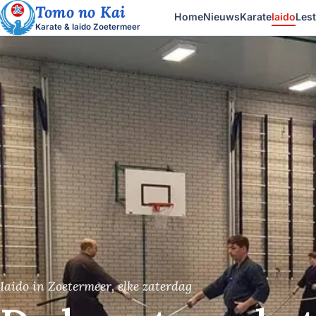
Tomo no Kai
Home
Nieuws
Karate
Iaido
Lest
Karate & Iaido Zoetermeer
Iaido in Zoetermeer, elke zaterdag