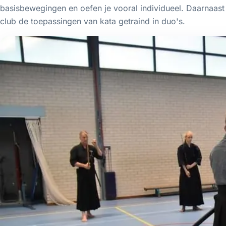
basisbewegingen en oefen je vooral individueel. Daarnaas
club de toepassingen van kata getraind in duo's.