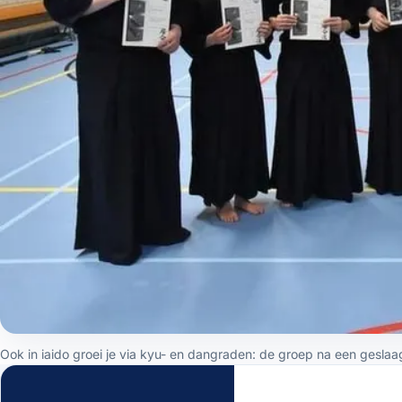
Ook in iaido groei je via kyu- en dangraden: de groep na een gesl