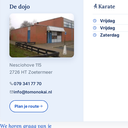
De dojo
Karate
Vrijdag
Vrijdag
Zaterdag
Nesciohove 115
2726 HT Zoetermeer
079 341 77 70
info@tomonokai.nl
Plan je route
We horen graag van je