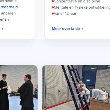
oördinatie
Concentratie en discipline
rbaarheid
Mentale en fysieke ontwikkelin
n anderen
Vanaf 12 jaar
senen
e
Meer over iaido