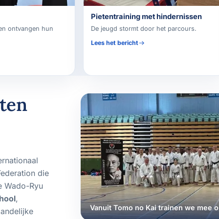
Pietentraining met hindernissen
ten ontvangen hun
De jeugd stormt door het parcours.
Lees het bericht
oten
ernationaal
Federation die
le Wado-Ryu
hool
,
Vanuit Tomo no Kai trainen we mee o
andelijke