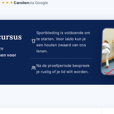
★★★★
Carolien
via Google
an 5 sterren.
Sportkleding is voldoende om
cursus
te starten. Voor iaido kun je
een houten zwaard van ons
ze
lenen.
sen voor
Na de proefperiode bespreek
je rustig of je lid wilt worden.