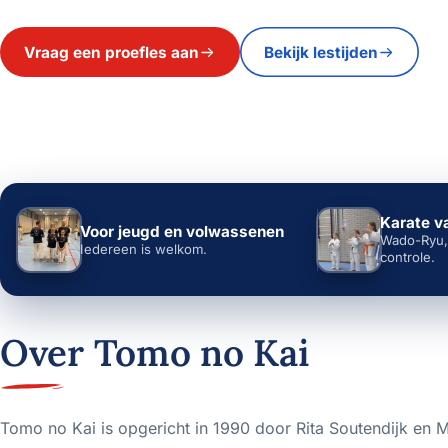
Vraag een proefles aan
Bekijk lestijden
Karate va
Voor jeugd en volwassenen
Wado-Ryu, 
Iedereen is welkom.
controle.
Over Tomo no Kai
Tomo no Kai is opgericht in 1990 door Rita Soutendijk en M