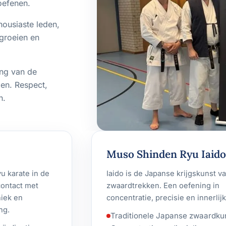
oefenen.
housiaste leden,
 groeien en
ing van de
en. Respect,
n.
Muso Shinden Ryu Iaido
 karate in de
Iaido is de Japanse krijgskunst v
contact met
zwaardtrekken. Een oefening in
niek en
concentratie, precisie en innerlijk
ng.
Traditionele Japanse zwaardku