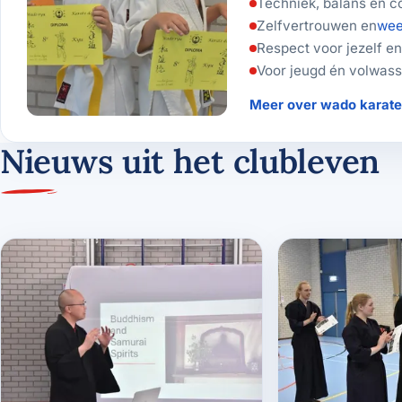
Techniek, balans en c
Zelfvertrouwen en
wee
Respect voor jezelf e
Voor jeugd én volwas
Meer over wado karat
Nieuws uit het clubleven