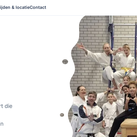
ijden & locatie
Contact
t die
in