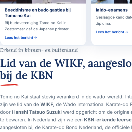
Boeddhisme en budo gastles bij
Iaido-examens
Tomo no Kai
Geslaagde kandida
Bij budovereniging Tomo no Kai in
diploma.
Zoetermeer gaf de Japanse priester
Lees het bericht
Shinko Suzuki zaterdag 20 juni een
Lees het bericht
gastles over de relatie tussen boeddhisme
en budo. Karate- en iaidoleerlingen
Erkend in binnen- en buitenland
hoorden over de geschiedenis van deze
Lid van de WIKF, aangesl
band en deden zelf een meditatieoefening.
bij de KBN
Tomo no Kai staat stevig verankerd in de wado-wereld. Int
zijn we lid van de
WIKF
, de Wado International Karate-do 
door
Hanshi Tatsuo Suzuki
werd opgericht om de origine
te bewaren. In Nederland zijn we een
KBN-erkende leersc
aangesloten bij de Karate-do Bond Nederland, de officiële l