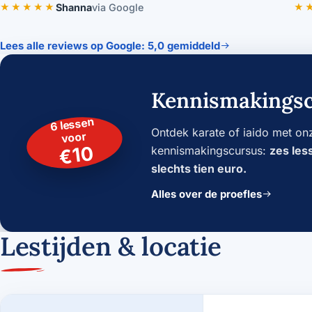
★★★★★
Shanna
via Google
★
5 van 5 sterren.
5 v
Lees alle reviews op Google: 5,0 gemiddeld
Kennismakings
6 lessen
Ontdek karate of iaido met on
voor
€10
kennismakingscursus:
zes les
slechts tien euro.
Alles over de proefles
Lestijden & locatie