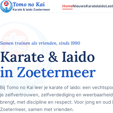
Tomo no Kai
Home
Nieuws
Karate
Iaido
Lest
Karate & Iaido Zoetermeer
Samen trainen als vrienden, sinds 1990
Karate & Iaido
in Zoetermeer
Bij Tomo no Kai leer je karate of iaido: een vechtspor
je zelfvertrouwen, zelfverdediging en weerbaarheid
brengt, met discipline en respect. Voor jong en oud 
Zoetermeer, samen met vrienden.