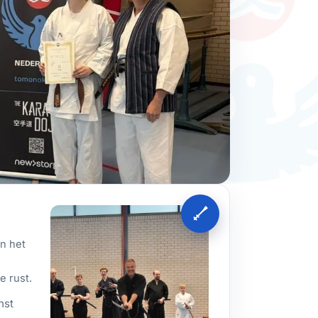
an het
e rust.
nst