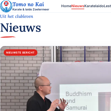
Tomo no Kai
Home
Nieuws
Karate
Iaido
Lest
Karate & Iaido Zoetermeer
Uit het clubleven
Nieuws
NIEUWSTE BERICHT