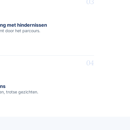
03
ing met hindernissen
mt door het parcours.
04
ns
, trotse gezichten.