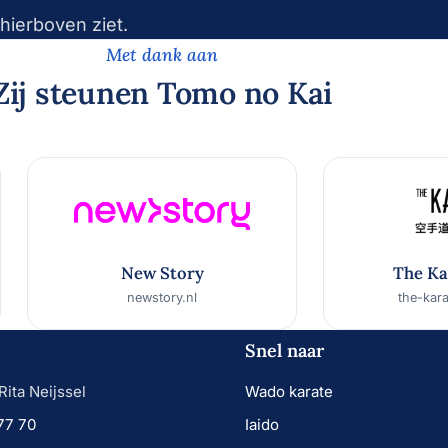
hierboven ziet.
Met dank aan
Zij steunen Tomo no Kai
New Story
The Ka
newstory.nl
the-kar
Snel naar
Rita Neijssel
Wado karate
77 70
Iaido