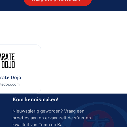
rate Dojo
atedojo.com
Kom kennismaken!
Nieuwsgierig geworden? Vraag een
proefles aan en ervaar zelf de sfeer en
kwaliteit van Tomo no Kai.