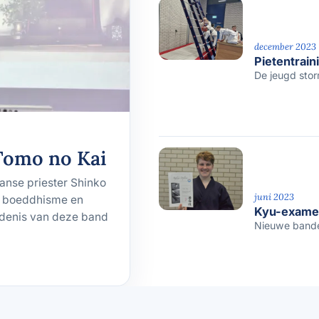
december 2023
Pietentrain
De jeugd stor
Tomo no Kai
anse priester Shinko
juni 2023
en boeddhisme en
Kyu-exame
edenis van deze band
Nieuwe banden