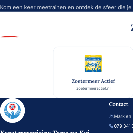
Kom een keer meetrainen en ontdek de sfeer die je 
Zoetermeer Actief
zoetermeeractief.nl
Contact
Mark en 
079 341 
Karatevereniging
Tomo no Kai