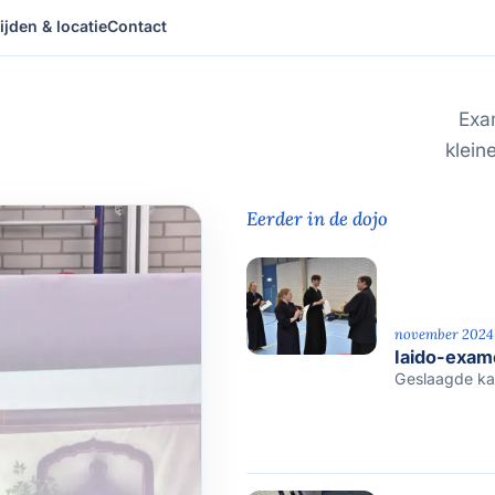
ijden & locatie
Contact
Exa
klein
Eerder in de dojo
november 2024
Iaido-exa
Geslaagde ka